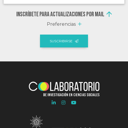
Inscríbete para actualizaciones por mail
Preferencias
SUSCRIBIRSE
Ir
Ir
Ir
a
a
a
Linkedln
Instagram
Youtube
COLAB
COLAB
COLAB