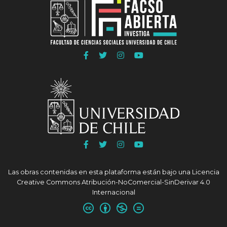
Ir
Ir
Ir
Ir
a
a
a
a
Facebook
Twitter
Instagram
Youtube
FACSO
FACSO
FACSO
FACSO
Ir
Ir
Ir
Ir
a
a
a
a
Facebook
Twitter
Instagram
Youtube
Las obras contenidas en esta plataforma están bajo una
Licencia
UChile
UChile
UChile
UChile
Creative Commons Atribución-NoComercial-SinDerivar 4.0
Internacional