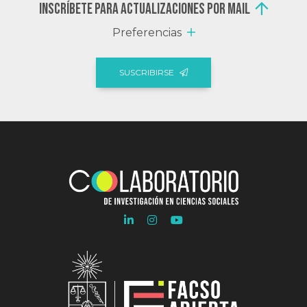
Inscríbete para actualizaciones por mail
Preferencias
SUSCRIBIRSE
Ir
Ir
Ir
a
a
a
Linkedln
Instagram
Youtube
COLAB
COLAB
COLAB