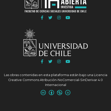
Ir
Ir
Ir
Ir
a
a
a
a
Facebook
Twitter
Instagram
Youtube
FACSO
FACSO
FACSO
FACSO
Ir
Ir
Ir
Ir
a
a
a
a
Facebook
Twitter
Instagram
Youtube
Las obras contenidas en esta plataforma están bajo una
Licencia
UChile
UChile
UChile
UChile
Creative Commons Atribución-NoComercial-SinDerivar 4.0
Internacional