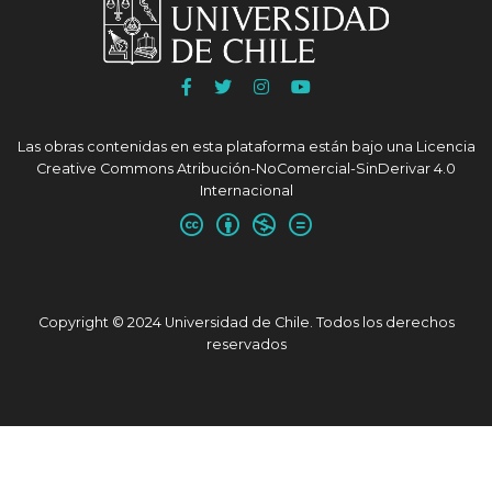
Ir
Ir
Ir
Ir
a
a
a
a
Facebook
Twitter
Instagram
Youtube
Las obras contenidas en esta plataforma están bajo una
Licencia
UChile
UChile
UChile
UChile
Creative Commons Atribución-NoComercial-SinDerivar 4.0
Internacional
Copyright © 2024 Universidad de Chile. Todos los derechos
reservados