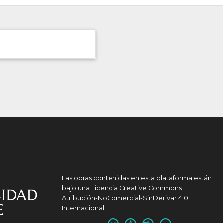
Las obras contenidas en esta plataforma están
bajo una
Licencia Creative Commons
Atribución-NoComercial-SinDerivar 4.0
Internacional