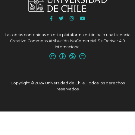
Ir
Ir
Ir
Ir
a
a
a
a
Facebook
Twitter
Instagram
Youtube
Las obras contenidas en esta plataforma están bajo una
Licencia
UChile
UChile
UChile
UChile
Creative Commons Atribución-NoComercial-SinDerivar 4.0
Internacional
Copyright © 2024 Universidad de Chile. Todos los derechos
reservados