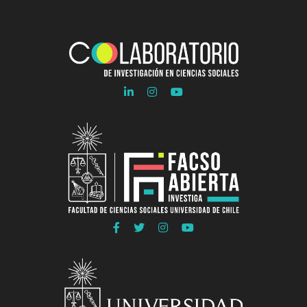
Ir
Ir
Ir
a
a
a
Linkedln
Instagram
Youtube
COLAB
COLAB
COLAB
Ir
Ir
Ir
Ir
a
a
a
a
Facebook
Twitter
Instagram
Youtube
FACSO
FACSO
FACSO
FACSO