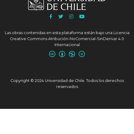
Ir
Ir
Ir
Ir
a
a
a
a
Facebook
Twitter
Instagram
Youtube
Las obras contenidas en esta plataforma están bajo una
Licencia
UChile
UChile
UChile
UChile
Creative Commons Atribución-NoComercial-SinDerivar 4.0
Internacional
Copyright © 2024 Universidad de Chile. Todos los derechos
reservados