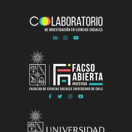
Ir
Ir
Ir
a
a
a
Linkedln
Instagram
Youtube
COLAB
COLAB
COLAB
Ir
Ir
Ir
Ir
a
a
a
a
Facebook
Twitter
Instagram
Youtube
FACSO
FACSO
FACSO
FACSO