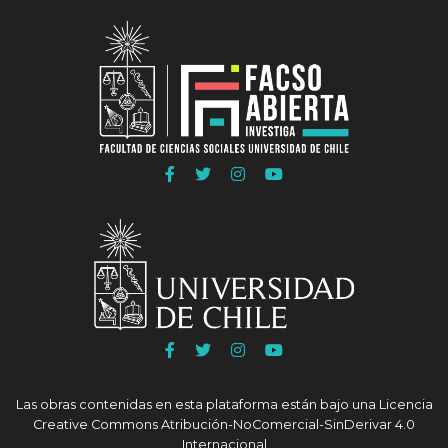
a
a
a
Linkedln
Instagram
Youtube
COLAB
COLAB
COLAB
Ir
Ir
Ir
Ir
a
a
a
a
Facebook
Twitter
Instagram
Youtube
FACSO
FACSO
FACSO
FACSO
Ir
Ir
Ir
Ir
a
a
a
a
Facebook
Twitter
Instagram
Youtube
Las obras contenidas en esta plataforma están bajo una
Licencia
UChile
UChile
UChile
UChile
Creative Commons Atribución-NoComercial-SinDerivar 4.0
Internacional