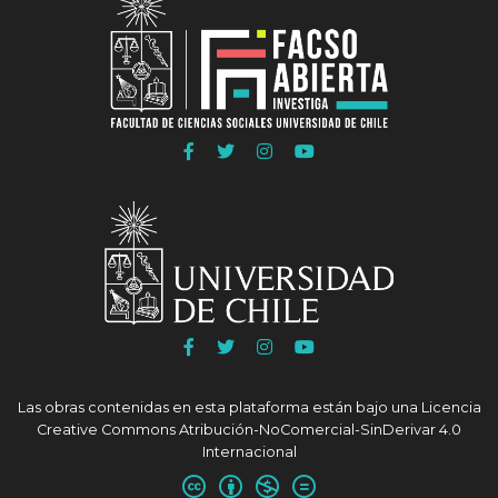
COLAB
COLAB
COLAB
Ir
Ir
Ir
Ir
a
a
a
a
Facebook
Twitter
Instagram
Youtube
FACSO
FACSO
FACSO
FACSO
Ir
Ir
Ir
Ir
a
a
a
a
Facebook
Twitter
Instagram
Youtube
Las obras contenidas en esta plataforma están bajo una
Licencia
UChile
UChile
UChile
UChile
Creative Commons Atribución-NoComercial-SinDerivar 4.0
Internacional