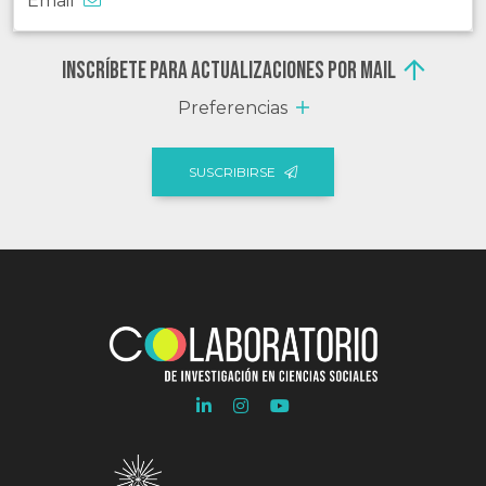
Email
Inscríbete para actualizaciones por mail
Preferencias
SUSCRIBIRSE
Ir
Ir
Ir
a
a
a
Linkedln
Instagram
Youtube