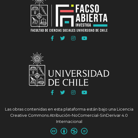
COLAB
COLAB
COLAB
Ir
Ir
Ir
Ir
a
a
a
a
Facebook
Twitter
Instagram
Youtube
FACSO
FACSO
FACSO
FACSO
Ir
Ir
Ir
Ir
a
a
a
a
Facebook
Twitter
Instagram
Youtube
Las obras contenidas en esta plataforma están bajo una
Licencia
UChile
UChile
UChile
UChile
Creative Commons Atribución-NoComercial-SinDerivar 4.0
Internacional