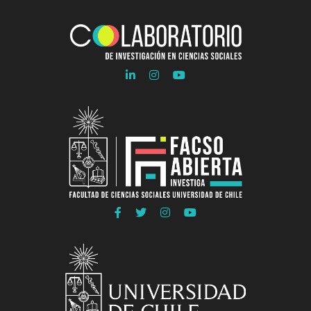
Ir
Ir
Ir
a
a
a
Linkedln
Instagram
Youtube
COLAB
COLAB
COLAB
Ir
Ir
Ir
Ir
a
a
a
a
Facebook
Twitter
Instagram
Youtube
FACSO
FACSO
FACSO
FACSO