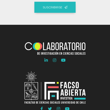
SUSCRIBIRSE
Ir
Ir
Ir
a
a
a
Linkedln
Instagram
Youtube
COLAB
COLAB
COLAB
Ir
Ir
Ir
Ir