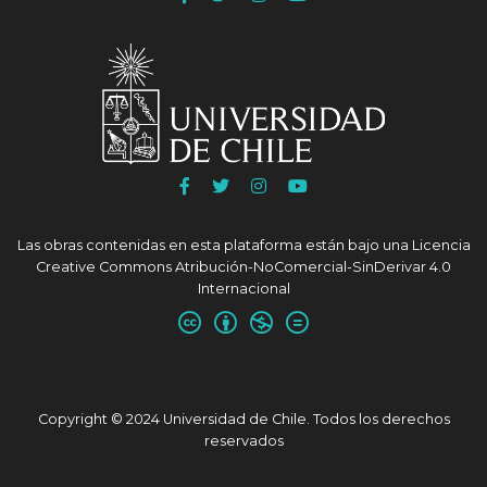
a
a
a
a
Facebook
Twitter
Instagram
Youtube
FACSO
FACSO
FACSO
FACSO
Ir
Ir
Ir
Ir
a
a
a
a
Facebook
Twitter
Instagram
Youtube
Las obras contenidas en esta plataforma están bajo una
Licencia
UChile
UChile
UChile
UChile
Creative Commons Atribución-NoComercial-SinDerivar 4.0
Internacional
Copyright © 2024 Universidad de Chile. Todos los derechos
reservados