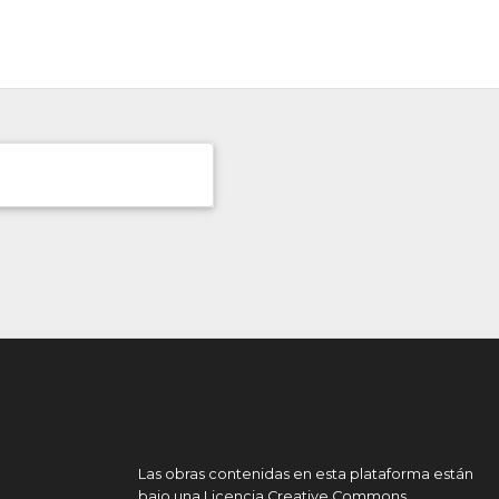
Las obras contenidas en esta plataforma están
bajo una
Licencia Creative Commons