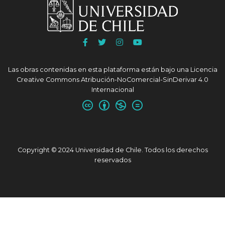
Ir
Ir
Ir
Ir
a
a
a
a
Facebook
Twitter
Instagram
Youtube
Las obras contenidas en esta plataforma están bajo una
Licencia
UChile
UChile
UChile
UChile
Creative Commons Atribución-NoComercial-SinDerivar 4.0
Internacional
Copyright © 2024 Universidad de Chile. Todos los derechos
reservados