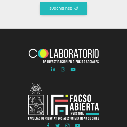
SUSCRIBIRSE
Ir
Ir
Ir
a
a
a
Linkedln
Instagram
Youtube
COLAB
COLAB
COLAB
Ir
Ir
Ir
Ir