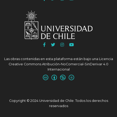
a
a
a
a
Facebook
Twitter
Instagram
Youtube
FACSO
FACSO
FACSO
FACSO
Ir
Ir
Ir
Ir
a
a
a
a
Facebook
Twitter
Instagram
Youtube
Las obras contenidas en esta plataforma están bajo una
Licencia
UChile
UChile
UChile
UChile
Creative Commons Atribución-NoComercial-SinDerivar 4.0
Internacional
Copyright © 2024 Universidad de Chile. Todos los derechos
reservados