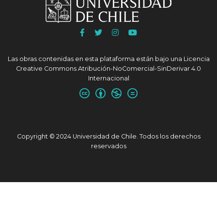
Ir
Ir
Ir
Ir
a
a
a
a
Facebook
Twitter
Instagram
Youtube
Las obras contenidas en esta plataforma están bajo una
Licencia
UChile
UChile
UChile
UChile
Creative Commons Atribución-NoComercial-SinDerivar 4.0
Internacional
Copyright © 2024 Universidad de Chile. Todos los derechos
reservados