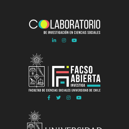
Ir
Ir
Ir
a
a
a
Linkedln
Instagram
Youtube
COLAB
COLAB
COLAB
Ir
Ir
Ir
Ir
a
a
a
a
Facebook
Twitter
Instagram
Youtube
FACSO
FACSO
FACSO
FACSO