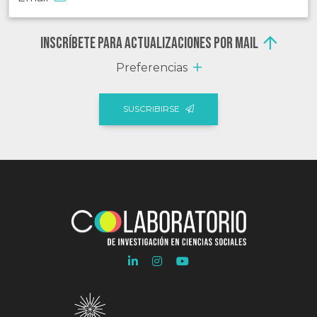
Inscríbete para actualizaciones por mail
Preferencias
SUSCRIBIRSE
Ir
Ir
Ir
a
a
a
Linkedln
Instagram
Youtube
COLAB
COLAB
COLAB