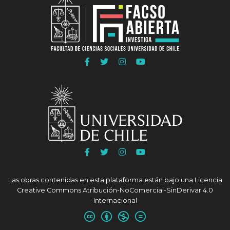
Ir
Ir
Ir
Ir
a
a
a
a
Facebook
Twitter
Instagram
Youtube
FACSO
FACSO
FACSO
FACSO
Ir
Ir
Ir
Ir
a
a
a
a
Facebook
Twitter
Instagram
Youtube
Las obras contenidas en esta plataforma están bajo una
Licencia
UChile
UChile
UChile
UChile
Creative Commons Atribución-NoComercial-SinDerivar 4.0
Internacional